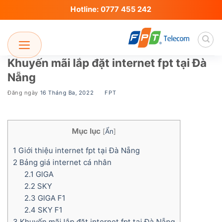
Skip
Hotline: 0777 455 242
to
content
Khuyến mãi lắp đặt internet fpt tại Đà
Nẵng
Đăng ngày
16 Tháng Ba, 2022
BY
FPT
Mục lục
[
Ẩn
]
1
Giới thiệu internet fpt tại Đà Nẵng
2
Bảng giá internet cá nhân
2.1
GIGA
2.2
SKY
2.3
GIGA F1
2.4
SKY F1
3
Khuyến mãi lắp đặt internet fpt tại Đà Nẵng