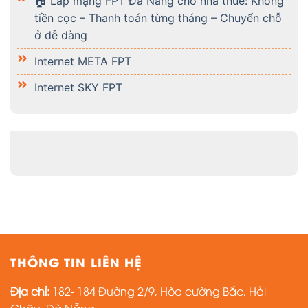
🏠 Lắp mạng FPT Đà Nẵng cho nhà thuê: Không
tiền cọc – Thanh toán từng tháng – Chuyển chỗ
ở dễ dàng
Internet META FPT
Internet SKY FPT
THÔNG TIN LIÊN HỆ
Địa chỉ:
182- 184 Đường 2/9, Hòa cường Bắc, Hải
Châu, Đà Nẵng