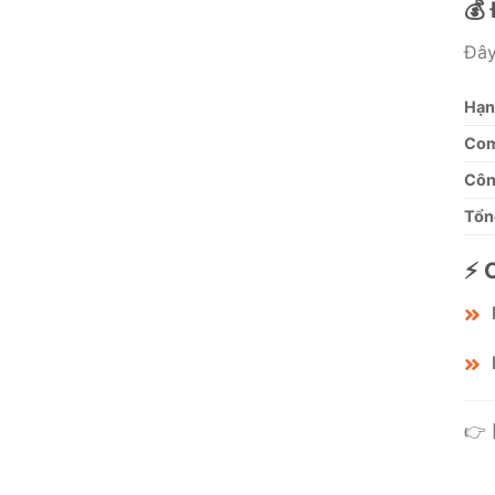
💰
Đây
Hạn
Com
Công
Tổn
⚡ 
👉