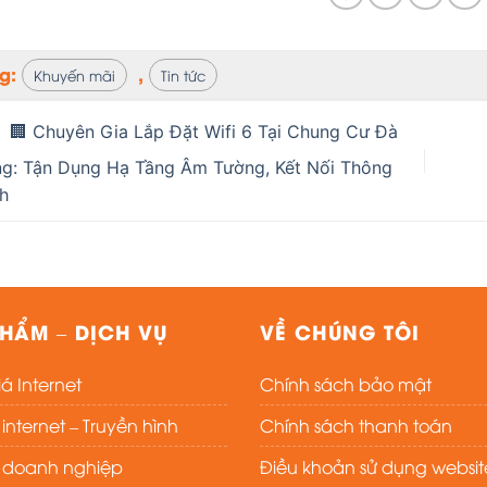
ag:
,
Khuyến mãi
Tin tức
🏢 Chuyên Gia Lắp Đặt Wifi 6 Tại Chung Cư Đà
g: Tận Dụng Hạ Tầng Âm Tường, Kết Nối Thông
h
HẨM – DỊCH VỤ
VỀ CHÚNG TÔI
á Internet
Chính sách bảo mật
nternet – Truyền hình
Chính sách thanh toán
t doanh nghiệp
Điều khoản sử dụng websit