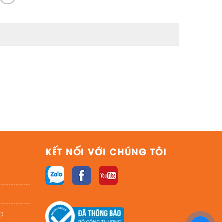
KẾT NỐI VỚI CHÚNG TÔI
e