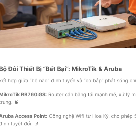
Bộ Đôi Thiết Bị “Bất Bại”: MikroTik & Aruba
kết hợp giữa “bộ não” định tuyến và “cơ bắp” phát sóng c
MikroTik RB760iGS:
Router cân bằng tải mạnh mẽ, xử lý mư
trung. 🧠
Aruba Access Point:
Công nghệ Wifi từ Hoa Kỳ, cho phép 5
định tuyệt đối. 📡