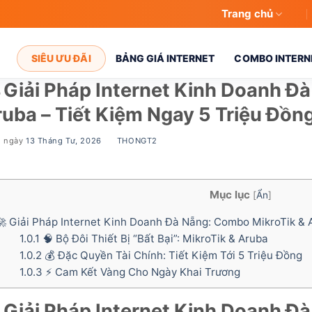
Trang chủ
SIÊU ƯU ĐÃI
BẢNG GIÁ INTERNET
COMBO INTERNE
 Giải Pháp Internet Kinh Doanh Đ
uba – Tiết Kiệm Ngay 5 Triệu Đồn
g ngày
13 Tháng Tư, 2026
BY
THONGT2
Mục lục
[
Ẩn
]
 Giải Pháp Internet Kinh Doanh Đà Nẵng: Combo MikroTik & A
1.0.1
🧠 Bộ Đôi Thiết Bị “Bất Bại”: MikroTik & Aruba
1.0.2
💰 Đặc Quyền Tài Chính: Tiết Kiệm Tới 5 Triệu Đồng
1.0.3
⚡ Cam Kết Vàng Cho Ngày Khai Trương
 Giải Pháp Internet Kinh Doanh Đ