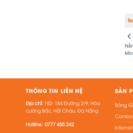
T
Nẵn
Min
THÔNG TIN LIÊN HỆ
SẢN P
Địa chỉ:
182- 184 Đường 2/9, Hòa
Bảng Gi
cường Bắc, Hải Châu, Đà Nẵng
Combo i
Hotline:
0777 455 242
Interne