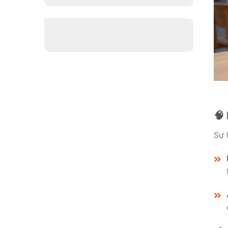
🧠 
Sự 