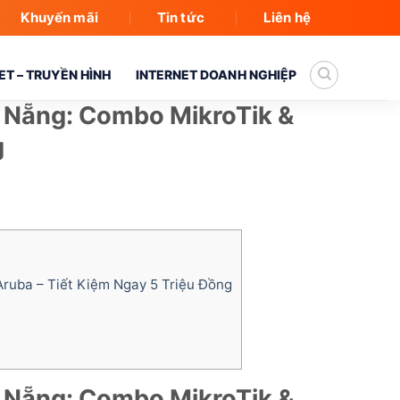
Khuyến mãi
Tin tức
Liên hệ
T – TRUYỀN HÌNH
INTERNET DOANH NGHIỆP
à Nẵng: Combo MikroTik &
g
ruba – Tiết Kiệm Ngay 5 Triệu Đồng
à Nẵng: Combo MikroTik &