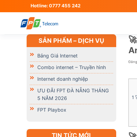
Skip
Hotline: 0777 455 242
to
content
🚀
SẢN PHẨM – DỊCH VỤ
Ar
Bảng Giá Internet
Đăn
Combo internet – Truyền hình
Internet doanh nghiệp
ƯU ĐÃI FPT ĐÀ NẴNG THÁNG
1

5 NĂM 2026
FPT Playbox
🚀
TIN TỨC MỚI