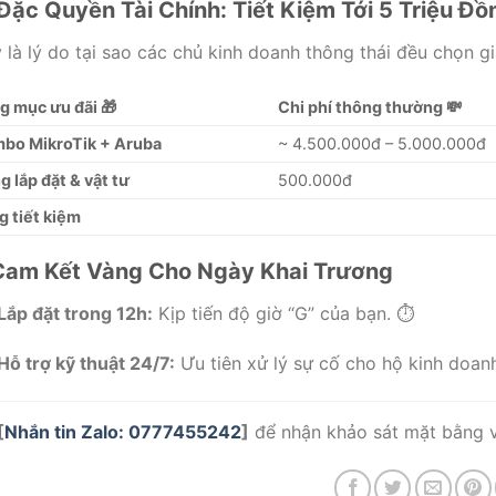
 Đặc Quyền Tài Chính: Tiết Kiệm Tới 5 Triệu Đồ
 là lý do tại sao các chủ kinh doanh thông thái đều chọn gi
g mục ưu đãi 🎁
Chi phí thông thường 💸
bo MikroTik + Aruba
~ 4.500.000đ – 5.000.000đ
 lắp đặt & vật tư
500.000đ
g tiết kiệm
Cam Kết Vàng Cho Ngày Khai Trương
Lắp đặt trong 12h:
Kịp tiến độ giờ “G” của bạn. ⏱️
Hỗ trợ kỹ thuật 24/7:
Ưu tiên xử lý sự cố cho hộ kinh doanh 
[
Nhắn tin Zalo: 0777455242
]
để nhận khảo sát mặt bằng và