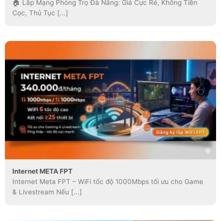
🏠 Lắp Mạng Phòng Trọ Đà Nẵng: Giá Cực Rẻ, Không Tiền
Cọc, Thủ Tục [...]
Internet META FPT
Internet Meta FPT – WiFi tốc độ 1000Mbps tối ưu cho Game
& Livestream Nếu [...]