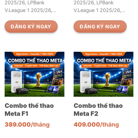
2025/26, LPBank
2025/26, LPBank
V.League 1 2025/26,…
V.League 1 2025/26,…
ĐĂNG KÝ NGAY
ĐĂNG KÝ NGAY
Combo thể thao
Combo thể thao
Meta F1
Meta F2
389.000
/tháng
409.000
/tháng