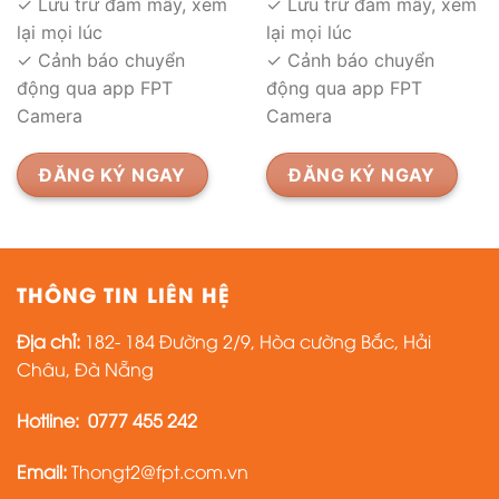
✓ Lưu trữ đám mây, xem
✓ Lưu trữ đám mây, xem
lại mọi lúc
lại mọi lúc
✓ Cảnh báo chuyển
✓ Cảnh báo chuyển
động qua app FPT
động qua app FPT
Camera
Camera
ĐĂNG KÝ NGAY
ĐĂNG KÝ NGAY
THÔNG TIN LIÊN HỆ
Địa chỉ:
182- 184 Đường 2/9, Hòa cường Bắc, Hải
Châu, Đà Nẵng
Hotline:
0777 455 242
Email:
Thongt2@fpt.com.vn