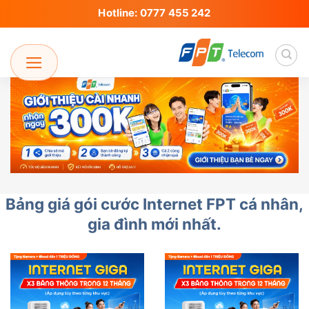
Skip
Hotline: 0777 455 242
to
content
Bảng giá gói cước Internet FPT cá nhân,
gia đình mới nhất.